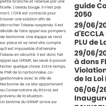
petite branche et retenue par une
guide Co
ficelle. L'oiseau bouge. Il n'est pas
2050
mort. L'OFB est contacté pour
trouver une solution afin de
29/06/20
décrocher l'oiseau suspendu. Il est
décidé de faire appel aux pompiers
d'ECCLA 
de Narbonne. Une équipe se rend
PLU de L
sur place et se rend vite compte
qu'il est impossible d'atteindre
29/06/20
l'oiseau en sécurité. Il est donc fait
à dons 
appel aux GRIMP, les seuls à pouvoir
tenter quelque chose. Entre temps,
Violatio
le PNR de la narbonnaise, co-
de la Loi 
gestionnaire avec la ville de
Narbonne de ce site appartenant
06/06/26
au Conservatoire du littoral, est
prévenu de la situation.
Inaugur
Un binôme du GRIMP arrive sur