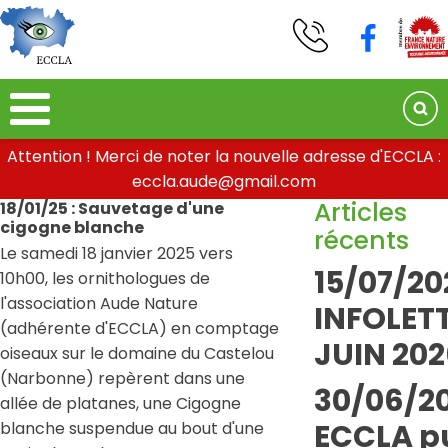
Attention ! Merci de noter la nouvelle adresse d'ECCLA :
eccla.aude@gmail.com
Articles
18/01/25 : Sauvetage d'une
cigogne blanche
récents
Le samedi 18 janvier 2025 vers
15/07/20
10h00, les ornithologues de
l'association Aude Nature
INFOLETT
(adhérente d'ECCLA) en comptage
JUIN 202
oiseaux sur le domaine du Castelou
(Narbonne) repèrent dans une
30/06/20
allée de platanes, une Cigogne
ECCLA pu
blanche suspendue au bout d'une