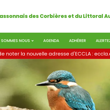
ais des Corbières et du Littoral Audois
assonnais des Corbières et du Littoral A
I SOMMES NOUS
AGENDA
ADHÉRER
ALERT
i de noter la nouvelle adresse d'ECCLA : ecc