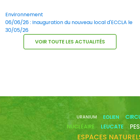
Environnement
06/06/26 : Inauguration du nouveau local d'ECCLA le
30/05/26
VOIR TOUTE LES ACTUALITÉS
CIRC
EOLIEN
URANIUM
PES
NUCLÉAIRE
LEUCATE
ESPACES NATUREL