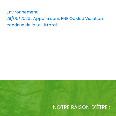
Environnement
29/06/2026 : Appel à dons FNE OcMed Violation
continue de la Loi Littoral
NOTRE RAISON D'ÊTRE :