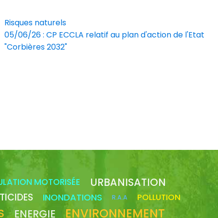
Risques naturels
05/06/26 : CP ECCLA relatif au plan d'action de l'Etat
"Corbières 2032"
URBANISATION
ULATION MOTORISÉE
TICIDES
INONDATIONS
POLLUTION
R.A.A
ENVIRONNEMENT
S
ENERGIE