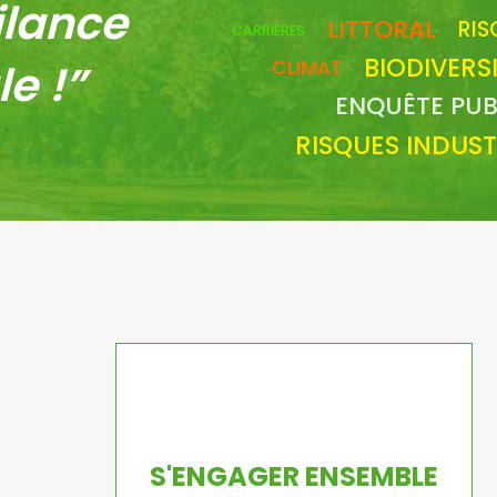
gilance
LITTORAL
RIS
CARRIÈRES
BIODIVERS
e !”
CLIMAT
ENQUÊTE PUB
RISQUES INDUST
S'ENGAGER ENSEMBLE