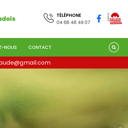
TÉLÉPHONE
04 68 41 75 78
TÉLÉPHONE
udois
04 68 48 49 07
EZ-NOUS
CONTACT
la.aude@gmail.com