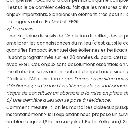
Compenser
: Quand à la compensation qui ne compte q
Il est utile de corréler cela au fait que les mesures d
enjeux importants. Signalons un élément très positif :
partagées entre EolMed et EFGL.
7/ Les suivis
Une vingtaine de suivis de l'évolution du milieu, des 
améliorer les connaissances du milieu (c'est aussi l
quantifier l'impact éventuel des éoliennes et l’efficac
Ils sont programmés sur les 20 années du parc. Certai
avec EFGL. Ces enjeux sont absolument essentiels en vue
résultats des suivis auront autant d’importance sinon 
D’ailleurs, l’AE considère
« que l’enjeu ne se situe pas 
d’éoliennes, mais que l’insuffisance de connaissance 
risque de constituer un obstacle à la mise en place de
8/ Une dernière question se pose à l'évidence.
Comment mesure-t-on les mortalités d'oiseaux puisqu
instantanément ? Ici l’exploitant nous propose un sui
emblématiques (Sterne caugek et Puffin Yelkouan). Si 