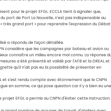
ent pour le projet EFGL. ECCLA tient à signaler que,
 du port de Port La Nouvelle, n'est pas indispensable au
le « très grand port » pour reprendre l'expression du Débat
alisé a répondu de façon détaillée.
CNPN considère que les campagnes par bateau et avion ou
mieux connaître un milieu encore mal connu. La réponse d
esures a été présenté et validé par l'AFB et la DREAL et i
tte qu'il n'ait pas eu la possibilité de présenter en
FGL et s'est rendu compte avec étonnement que le CNPN
ogue en somme, ce qui pose question car il y a bien eu un
 projet EFGL a permis au CNPN d'éviter cette instruction.
it un grand nombre de groupes de travail, d'ateliers avec