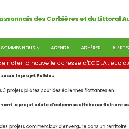
ais des Corbières et du Littoral Audois
assonnais des Corbières et du Littoral A
I SOMMES NOUS
AGENDA
ADHÉRER
ALERT
i de noter la nouvelle adresse d'ECCLA : ecc
ue sur le projet EolMed
es 3 projets pilotes pour des éoliennes flottantes en
ernant
le projet pilote d'éoliennes offshores flottantes
ns des projets commerciaux d’envergure dans un territoire