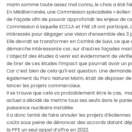
marin somme toute assez mal connu, le choix a été fa
En Méditerranée, une Commission spécialisée « éolien f
de Façade afin de pouvoir approfondir les enjeux de ce
Commission à laquelle ECCLA et FNE LR ont participé, 
intéressés pour dégager une vision d’ensemble des 3 p
Elle devrait se transformer en Comité de Suivi, ce q
démarche intéressante car, sur d’autres façades mari
L’objectif des études à venir est évidemment de vérif
de tirer de ces études l’impact que pourrait avoir un 
Car c’est bien de cela qu’il est question. Une demand
également du Parc Naturel Marin, était de disposer de 
lancer les projets commerciaux.
Il se trouve que cela va probablement être le cas, m
actuel a décidé de mettre tous ses œufs dans le panier
puissance nucléaire installée.
Il a donc tenté de faire annuler les projets d’éolienn
coûts sous peine de dénoncer des accords datant déjà d
la PPE un seul appel d’offre en 2022.