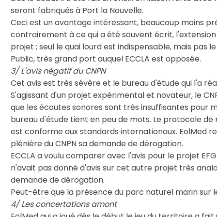
seront fabriqués à Port la Nouvelle.
Ceci est un avantage intéressant, beaucoup moins prés
contrairement à ce qui a été souvent écrit, l'extension
projet ; seul le quai lourd est indispensable, mais pas 
Public, très grand port auquel ECCLA est opposée.
3/ L'avis négatif du CNPN
Cet avis est très sévère et le bureau d'étude qui l'a ré
S'agissant d'un projet expérimental et novateur, le 
que les écoutes sonores sont très insuffisantes pour 
bureau d'étude tient en peu de mots. Le protocole de m
est conforme aux standards internationaux. EolMed regre
plénière du CNPN sa demande de dérogation.
ECCLA a voulu comparer avec l'avis pour le projet E
n'avait pas donné d'avis sur cet autre projet très anal
demande de dérogation.
Peut-être que la présence du parc naturel marin sur le
4/ Les concertations amont
EolMed qui a joué dès le début le jeu du territoire a fa