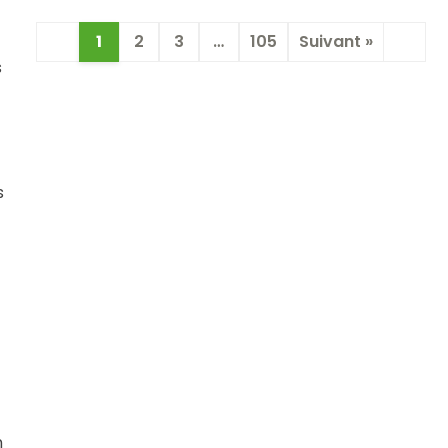
1
2
3
…
105
Suivant »
s
s
n