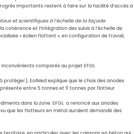
rogrès importants restent à faire sur la facilité d’accès à
taux et scientifiques à l’échelle de la façade
la cohérence et l’intégration des suivis à l’échelle de
lisée « éolien flottant », en configuration de travail,
s inconvénients comparés au projet EFGL
à protéger), EolMed explique que le choix des anodes
eprésente entre 5 tonnes et 11 tonnes par flotteur
 sédiments dans la zone. EFGL a renoncé aux anodes
, vu que les flotteurs en métal auraient demandé des
le territoire, en particulier avec les caissons en béton qui