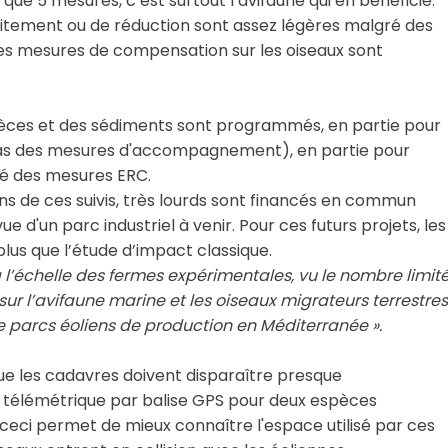
ue 5 mesures, c’est surtout l’avifaune qui en bénéficie.
’évitement ou de réduction sont assez légères malgré des
 les mesures de compensation sur les oiseaux sont
espèces et des sédiments sont programmés, en partie pour
e cas des mesures d'accompagnement), en partie pour
ité des mesures ERC.
ns de ces suivis, très lourds sont financés en commun
 d'un parc industriel à venir. Pour ces futurs projets, les
plus que l’étude d’impact classique.
à l’échelle des fermes expérimentales, vu le nombre limite
sur l’avifaune marine et les oiseaux migrateurs terrestres
 parcs éoliens de production en Méditerranée ».
e les cadavres doivent disparaître presque
vi télémétrique par balise GPS pour deux espèces
ceci permet de mieux connaître l'espace utilisé par ces