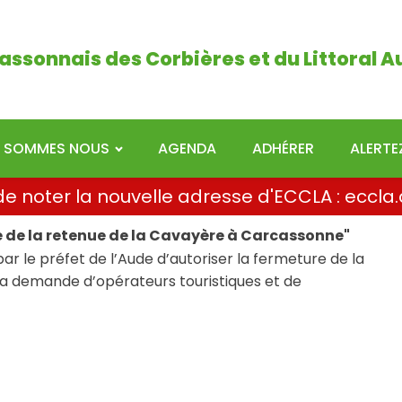
ais des Corbières et du Littoral Audois
assonnais des Corbières et du Littoral A
I SOMMES NOUS
AGENDA
ADHÉRER
ALERT
i de noter la nouvelle adresse d'ECCLA : ecc
ne de la retenue de la Cavayère à Carcassonne"
ar le préfet de l’Aude d’autoriser la fermeture de la
la demande d’opérateurs touristiques et de