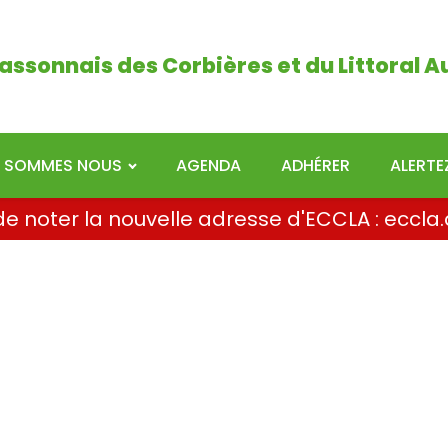
ais des Corbières et du Littoral Audois
assonnais des Corbières et du Littoral A
I SOMMES NOUS
AGENDA
ADHÉRER
ALERT
i de noter la nouvelle adresse d'ECCLA : ecc