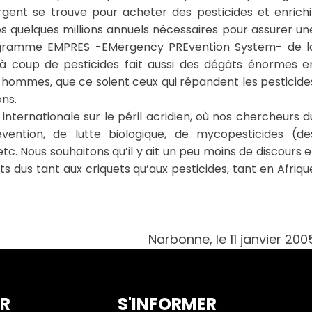
rgent se trouve pour acheter des pesticides et enrichi
les quelques millions annuels nécessaires pour assurer un
programme EMPRES -EMergency PREvention System- de l
e à coup de pesticides fait aussi des dégâts énormes e
r les hommes, que ce soient ceux qui répandent les pesticide
ons.
 internationale sur le péril acridien, où nos chercheurs d
vention, de lutte biologique, de mycopesticides (de
Nous souhaitons qu’il y ait un peu moins de discours e
ts dus tant aux criquets qu’aux pesticides, tant en Afriqu
Narbonne, le 11 janvier 200
ER
S'INFORMER