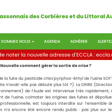
ais des Corbières et du Littoral Audois
assonnais des Corbières et du Littoral A
I SOMMES NOUS
AGENDA
ADHÉRER
ALERT
i de noter la nouvelle adresse d'ECCLA : ecc
a Nouvelle comment gérer la sortie de crise ?
de la fuite du pesticide chlorpyriphos-éthyl de l’usine SOF
te n’avait-elle pas débuté plus tôt ?). La DRIRE (Directio
vironnement) de l’Aude est intervenue très rapidement, 
t de l’usine, colmater les origines des fuites et dépollue
 professionnelle, est toujours interdite sur l’ensemble d
s n’a encore été encore rendu public : pas plus sur le