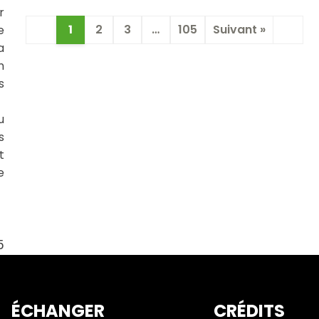
r
1
2
3
…
105
Suivant »
e
a
n
s
u
s
t
e
5
ÉCHANGER
CRÉDITS