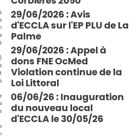
Corbières 2050
29/06/2026 : Avis
s
e
d'ECCLA sur l'EP PLU de La
n
Palme
e
é
29/06/2026 : Appel à
)
dons FNE OcMed
s
Violation continue de la
t
Loi Littoral
s
06/06/26 : Inauguration
e
i
du nouveau local
s
d'ECCLA le 30/05/26
e
n