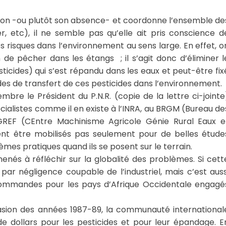
tion -ou plutôt son absence- et coordonne l’ensemble de
r, etc), il ne semble pas qu’elle ait pris conscience d
s risques dans l’environnement au sens large. En effet, o
 de pêcher dans les étangs ; il s’agit donc d’éliminer l
icides) qui s’est répandu dans les eaux et peut-être fix
odes de transfert de ces pesticides dans l’environnement.
mbre le Président du P.N.R. (copie de la lettre ci-jointe
écialistes comme il en existe à l’INRA, au BRGM (Bureau de
REF (CEntre Machinisme Agricole Génie Rural Eaux e
ent être mobilisés pas seulement pour de belles étude
èmes pratiques quand ils se posent sur le terrain.
enés à réfléchir sur la globalité des problèmes. Si cett
par négligence coupable de l’industriel, mais c’est auss
commandes pour les pays d’Afrique Occidentale engagé
invasion des années 1987-89, la communauté international
e dollars pour les pesticides et pour leur épandage. E