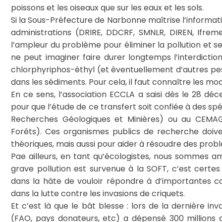
poissons et les oiseaux que sur les eaux et les sols.
Si la Sous-Préfecture de Narbonne maîtrise l’informa
administrations (DRIRE, DDCRF, SMNLR, DIREN, Ifreme
l’ampleur du problème pour éliminer la pollution et se
ne peut imaginer faire durer longtemps l’interdiction
chlorphyriphos-éthyl (et éventuellement d’autres pest
dans les sédiments. Pour cela, il faut connaître les m
En ce sens, l’association ECCLA a saisi dès le 28 déce
pour que l’étude de ce transfert soit confiée à des sp
Recherches Géologiques et Minières) ou au CEMAG
Forêts). Ces organismes publics de recherche doiv
théoriques, mais aussi pour aider à résoudre des probl
Pae ailleurs, en tant qu’écologistes, nous sommes am
grave pollution est survenue à la SOFT, c’est certes 
dans la hâte de vouloir répondre à d’importantes 
dans la lutte contre les invasions de criquets.
Et c’est là que le bât blesse : lors de la dernière 
(FAO, pays donateurs, etc) a dépensé 300 millions d