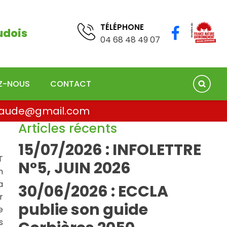
TÉLÉPHONE
04 68 41 75 78
TÉLÉPHONE
udois
04 68 48 49 07
EZ-NOUS
CONTACT
la.aude@gmail.com
Articles récents
15/07/2026 : INFOLETTRE
T
N°5, JUIN 2026
n
a
30/06/2026 : ECCLA
r
publie son guide
e
s