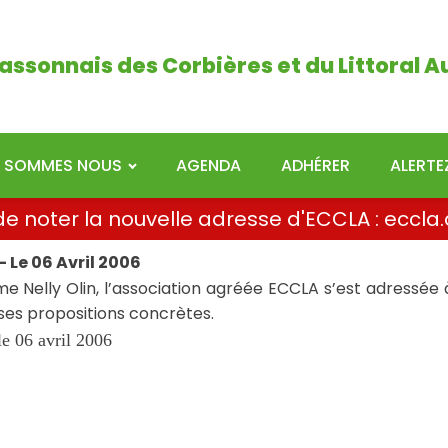
ais des Corbières et du Littoral Audois
assonnais des Corbières et du Littoral A
I SOMMES NOUS
AGENDA
ADHÉRER
ALERT
i de noter la nouvelle adresse d'ECCLA : ecc
- Le 06 Avril 2006
e Nelly Olin, l’association agréée ECCLA s’est adressée 
uses propositions concrètes.
e 06 avril 2006