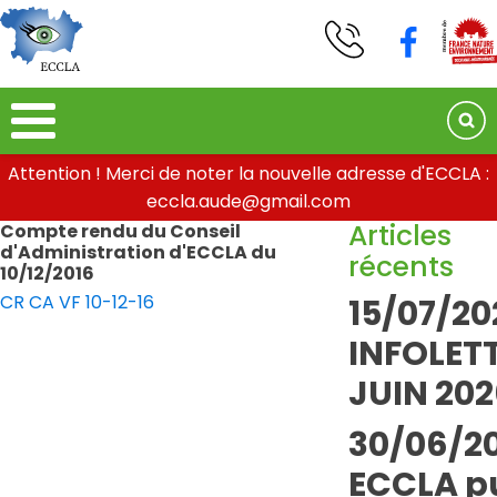
Attention ! Merci de noter la nouvelle adresse d'ECCLA :
eccla.aude@gmail.com
Articles
Compte rendu du Conseil
d'Administration d'ECCLA du
récents
10/12/2016
CR CA VF 10-12-16
15/07/20
INFOLETT
JUIN 202
30/06/20
ECCLA pu