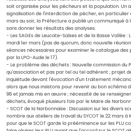
soit organisée pour les pêcheurs et la population. Un
signalisation de l'interdiction de pêcher, en particulier a
mars au soir, la Préfecture a publié un communiqué à l
sans donner les résultats des analyses.
- Les SAGEs de Leucate-Salses et de la Basse Vallée : L
mardi 1er mars (pas de quorum, donc nouvelle réunion pr
séances nécessaires pour examiner le catalogue des pr
par la LPO-Aude le 17).
- Le problème des déchets : Nouvelle commission du 
qu'association et pas par tel ou tel adhérent ; projet 
inquiétude devant l'évocation d'un traitement mécano-
alors que nous insistons pour revenir au bon schéma 
98 et jamais mis en œuvre ; nécessité de se renseign
déchets, évoqué plusieurs fois par le Maire de Narbon
- SCOT de la Narbonnaise : Discussion sur les divers s
nombre aux ateliers de travail du SYCOT le 22 mars à 
pour que le SCOT garde la prééminence sur les PLU c
faire réviser leur PLU avant que l'accord sur le SCOT 