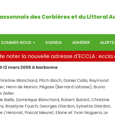
ais des Corbières et du Littoral Audois
assonnais des Corbières et du Littoral A
I SOMMES NOUS
AGENDA
ADHÉRER
ALERT
i de noter la nouvelle adresse d'ECCLA : ecc
i 12 mars 2005 à Narbonne
 Christine Blanchard, Pitch Bloch, Daniel Calla, Raymond
r, Henri de Marion, Pégase (Bernard Lafosse), Bruno
 Zeller.
le Baills, Dominique Blanchard, Robert Butant, Christine
s, Roselyne Fouich, Georges Glardon, Sylvette Glardon,
e L'Henoret, Pascal Meuret, Eliane et Yvan Noguera, Le