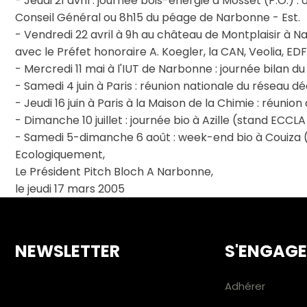
- Jeudi 21 avril : journée bois-énergie à Mosset (P.O.) 
Conseil Général ou 8h15 du péage de Narbonne - Est.
- Vendredi 22 avril à 9h au château de Montplaisir à 
avec le Préfet honoraire A. Koegler, la CAN, Veolia, EDF,
- Mercredi 11 mai à l'IUT de Narbonne : journée bilan 
- Samedi 4 juin à Paris : réunion nationale du réseau d
- Jeudi 16 juin à Paris à la Maison de la Chimie : réuni
- Dimanche 10 juillet : journée bio à Azille (stand ECCLA 
- Samedi 5-dimanche 6 août : week-end bio à Couiza 
Ecologiquement,
Le Président Pitch Bloch A Narbonne,
le jeudi 17 mars 2005
NEWSLETTER
S'ENGAG
Adhérer