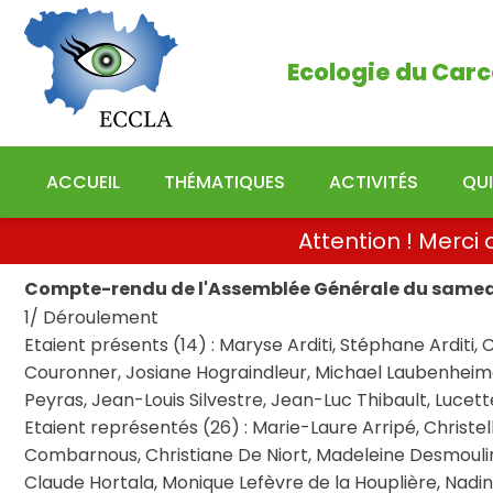
Ecologie du Carcassonn
Ecologie du Carc
ACCUEIL
THÉMATIQUES
ACTIVITÉS
QU
Attention ! Merc
Compte-rendu de l'Assemblée Générale du samed
1/ Déroulement
Etaient présents (14) : Maryse Arditi, Stéphane Arditi,
Couronner, Josiane Hograindleur, Michael Laubenheime
Peyras, Jean-Louis Silvestre, Jean-Luc Thibault, Lucette
Etaient représentés (26) : Marie-Laure Arripé, Christel
Combarnous, Christiane De Niort, Madeleine Desmoulin
Claude Hortala, Monique Lefèvre de la Houplière, Nadin