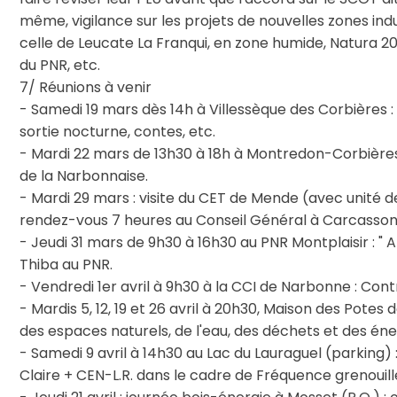
même, vigilance sur les projets de nouvelles zones ind
celle de Leucate La Franqui, en zone humide, Natura 
du PNR, etc.
7/ Réunions à venir
- Samedi 19 mars dès 14h à Villessèque des Corbières :
sortie nocturne, contes, etc.
- Mardi 22 mars de 13h30 à 18h à Montredon-Corbières
de la Narbonnaise.
- Mardi 29 mars : visite du CET de Mende (avec unité 
rendez-vous 7 heures au Conseil Général à Carcasson
- Jeudi 31 mars de 9h30 à 16h30 au PNR Montplaisir : "
Thiba au PNR.
- Vendredi 1er avril à 9h30 à la CCI de Narbonne : Con
- Mardis 5, 12, 19 et 26 avril à 20h30, Maison des Pote
des espaces naturels, de l'eau, des déchets et des éne
- Samedi 9 avril à 14h30 au Lac du Lauraguel (parking)
Claire + CEN-L.R. dans le cadre de Fréquence grenouill