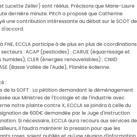
et Lucette Zeller) sont réélus. Précisons que Marie-Laure
te dernière minute. Pitch a proposé que Catherine
voyé une contribution intéressante au débat sur le SCOT de
 d'accord.
nsi à FNE, ECCLA participe à de plus en plus de coordinations
rs secteurs : ACAP (pesticides) ; CARUE (équarrissage et
s humides), CLER (énergies renouvelables) ; CNIID
E (Basse Vallée de l'Aude), Planète éolienne.
é :
cides de la SOFT : La pétition demandant le déménagement
ée aux Ministres de l'Ecologie et de l'Industrie avec
erne notre plainte contre X, ECCLA se joindra à celle du
onsignation de 600€ demandée par le Juge d'Instruction
ignation. Si nécessaire, ECCLA aura recours aux services de
illeurs, il faudra maintenir la pression pour que les
ants roses, soient publiés et qu'une réunion d'information