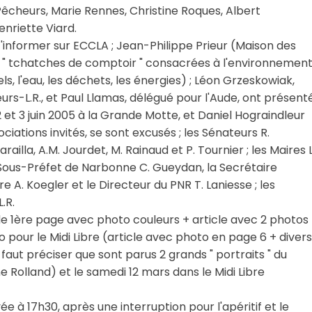
êcheurs, Marie Rennes, Christine Roques, Albert
nriette Viard.
 s 'informer sur ECCLA ; Jean-Philippe Prieur (Maison des
 " tchatches de comptoir " consacrées à l'environnemen
rels, l'eau, les déchets, les énergies) ; Léon Grzeskowiak,
s-L.R., et Paul Llamas, délégué pour l'Aude, ont présent
 et 3 juin 2005 à la Grande Motte, et Daniel Hograindleur
iations invités, se sont excusés ; les Sénateurs R.
ailla, A.M. Jourdet, M. Rainaud et P. Tournier ; les Maires L
e Sous-Préfet de Narbonne C. Gueydan, la Secrétaire
 A. Koegler et le Directeur du PNR T. Laniesse ; les
.R.
e 1ère page avec photo couleurs + article avec 2 photos
 pour le Midi Libre (article avec photo en page 6 + divers
 faut préciser que sont parus 2 grands " portraits " du
 Rolland) et le samedi 12 mars dans le Midi Libre
 à 17h30, après une interruption pour l'apéritif et le