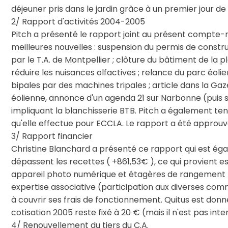
déjeuner pris dans le jardin grâce à un premier jour 
2/ Rapport d'activités 2004-2005
Pitch a présenté le rapport joint au présent compte
meilleures nouvelles : suspension du permis de constr
par le T.A. de Montpellier ; clôture du bâtiment de 
réduire les nuisances olfactives ; relance du parc éol
bipales par des machines tripales ; article dans la Ga
éolienne, annonce d'un agenda 21 sur Narbonne (puis s
impliquant la blanchisserie BTB. Pitch a également ten
qu'elle effectue pour ECCLA. Le rapport a été approuvé
3/ Rapport financier
Christine Blanchard a présenté ce rapport qui est éga
dépassent les recettes ( +861,53€ ), ce qui provient 
appareil photo numérique et étagères de rangement p
expertise associative (participation aux diverses comm
à couvrir ses frais de fonctionnement. Quitus est donné
cotisation 2005 reste fixé à 20 € (mais il n'est pas inte
4/ Renouvellement du tiers du C.A.