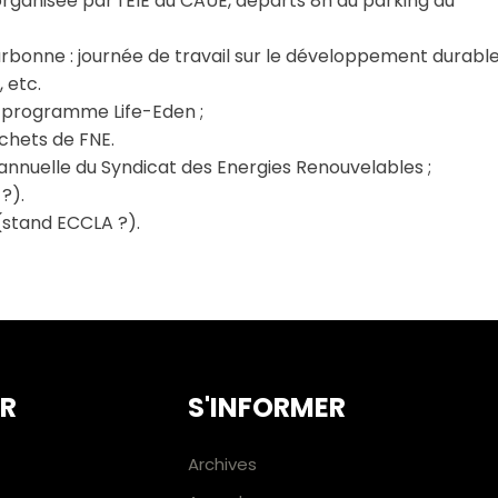
: organisée par l'EIE du CAUE, départs 8h du parking du
Narbonne : journée de travail sur le développement durabl
 etc.
du programme Life-Eden ;
échets de FNE.
on annuelle du Syndicat des Energies Renouvelables ;
?).
(stand ECCLA ?).
ER
S'INFORMER
Archives