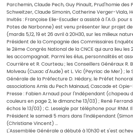
Parchemin, Claude Pech, Guy Pinault, Prud'homie des P
Schweitzer, Claude Simonin, Catherine Verger-Viala, He
Invités : Françoise Elie-Escudier a assisté à l'A.G. pour
Potes de Narbonne) est venu présenter leur projet de
(mardis 5,12, 19 et 26 avril à 20H30, sur les milieux natu
Président de la Compagnie des Commissaires Enquêteur
le 2ème Congrès National de la CNCE qui aura lieu les 2
les accompagnait. Parmi les élus, personnalités et assoc
Courrière et R. Courteau ; les Conseillers Généraux R. Bar
Molveau (Cuxac d'Aude) et L. Vic (Peyriac de Mer) ; l
Générale de la Préfecture D. Hédary, le Préfet honoraire
associations Amis du Pech Mainaud, Cascade et Opie-L
Presse : Fabien Arnaud pour l'Indépendant (chapeau d
couleurs en page 2, le dimanche 13/03) ; René Ferrando
échos le 13/03) ; C. Leseigle par téléphone pour RNM. Il
Président le samedi 5 mars dans l'Indépendant (Simone
(Christiane Vincent) …
L'Assemblée Générale a débuté à 10h30 et s'est achevée