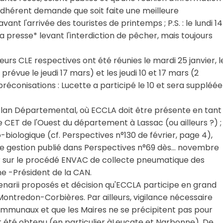
 adhérent demande que soit faite une meilleure
vant l'arrivée des touristes de printemps ; P.S. : le lundi 14
a presse* levant l'interdiction de pêcher, mais toujours
eurs CLE respectives ont été réunies le mardi 25 janvier, l
évue le jeudi 17 mars) et les jeudi 10 et 17 mars (2
éconisations : Lucette a participé le 10 et sera suppléée
Plan Départemental, où ECCLA doit être présente en tant
de CET de l'Ouest du département à Lassac (ou ailleurs ?) ;
biologique (cf. Perspectives n°130 de février, page 4),
de gestion publié dans Perspectives n°69 dès… novembre
er sur le procédé ENVAC de collecte pneumatique des
ne -Président de la CAN.
cenarii proposés et décision qu'ECCLA participe en grand
Montredon-Corbières. Par ailleurs, vigilance nécessaire
ommunaux et que les Maires ne se précipitent pas pour
ait été obtenu (en particulier àLeucate et Narbonne). De