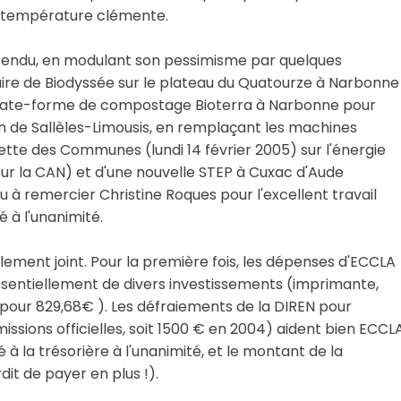
de température clémente.
-rendu, en modulant son pessimisme par quelques
uire de Biodyssée sur le plateau du Quatourze à Narbonne
la plate-forme de compostage Bioterra à Narbonne pour
ien de Sallèles-Limousis, en remplaçant les machines
zette des Communes (lundi 14 février 2005) sur l'énergie
ur la CAN) et d'une nouvelle STEP à Cuxac d'Aude
u à remercier Christine Roques pour l'excellent travail
 à l'unanimité.
lement joint. Pour la première fois, les dépenses d'ECCLA
essentiellement de divers investissements (imprimante,
our 829,68€ ). Les défraiements de la DIREN pour
issions officielles, soit 1500 € en 2004) aident bien ECCL
 à la trésorière à l'unanimité, et le montant de la
rdit de payer en plus !).