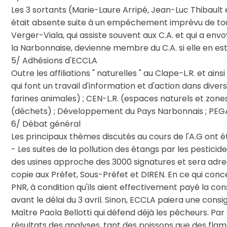
Les 3 sortants (Marie-Laure Arripé, Jean-Luc Thibault 
était absente suite à un empêchement imprévu de tou
Verger-Viala, qui assiste souvent aux C.A. et qui a en
la Narbonnaise, devienne membre du C.A. si elle en est
5/ Adhésions d'ECCLA
Outre les affiliations " naturelles " au Clape-L.R. et ai
qui font un travail d'information et d'action dans dive
farines animales) ; CEN-L.R. (espaces naturels et zone
(déchets) ; Développement du Pays Narbonnais ; PEGAS
6/ Débat général
Les principaux thèmes discutés au cours de l'A.G ont ét
- Les suites de la pollution des étangs par les pesti
des usines approche des 3000 signatures et sera adress
copie aux Préfet, Sous-Préfet et DIREN. En ce qui conc
PNR, à condition qu'ils aient effectivement payé la c
avant le délai du 3 avril. Sinon, ECCLA paiera une cons
Maître Paola Bellotti qui défend déjà les pêcheurs. Par a
résultats des analyses, tant des poissons que des flam