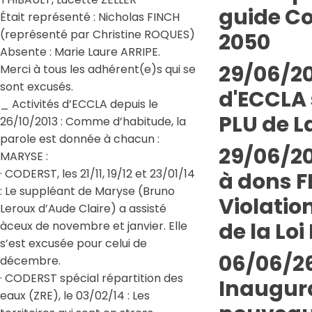
guide Co
Était représenté : Nicholas FINCH
(représenté par Christine ROQUES)
2050
Absente : Marie Laure ARRIPE.
29/06/20
Merci à tous les adhérent(e)s qui se
sont excusés.
d'ECCLA 
_ Activités d’ECCLA depuis le
PLU de L
26/10/2013 : Comme d’habitude, la
parole est donnée à chacun :
29/06/20
MARYSE :
· CODERST, les 21/11, 19/12 et 23/01/14
à dons 
: Le suppléant de Maryse (Bruno
Violatio
Leroux d’Aude Claire) a assisté
de la Loi 
àceux de novembre et janvier. Elle
s’est excusée pour celui de
06/06/26
décembre.
· CODERST spécial répartition des
Inaugur
eaux (ZRE), le 03/02/14 : Les