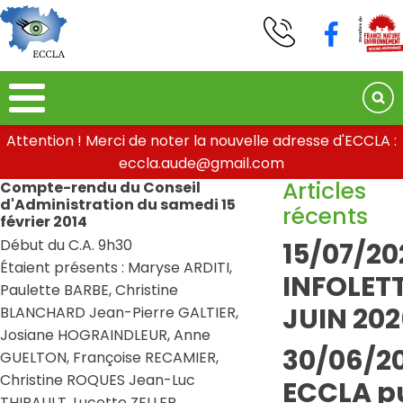
Attention ! Merci de noter la nouvelle adresse d'ECCLA :
eccla.aude@gmail.com
Articles
Compte-rendu du Conseil
d'Administration du samedi 15
récents
février 2014
Début du C.A. 9h30
15/07/20
Étaient présents : Maryse ARDITI,
INFOLETT
Paulette BARBE, Christine
JUIN 202
BLANCHARD Jean-Pierre GALTIER,
Josiane HOGRAINDLEUR, Anne
30/06/20
GUELTON, Françoise RECAMIER,
Christine ROQUES Jean-Luc
ECCLA pu
THIBAULT, Lucette ZELLER