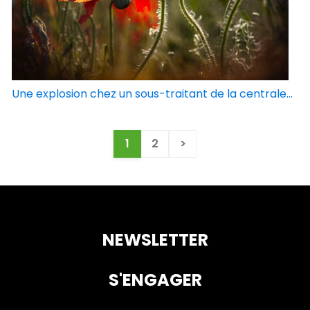
Une explosion chez un sous-traitant de la centrale...
1
2
>
NEWSLETTER
S'ENGAGER