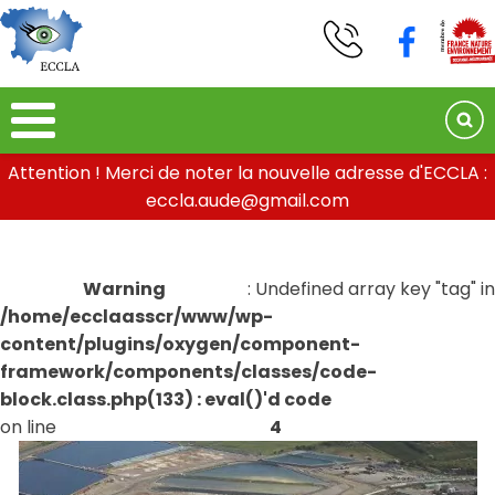
Attention ! Merci de noter la nouvelle adresse d'ECCLA :
eccla.aude@gmail.com
Warning
: Undefined array key "tag" in
/home/ecclaasscr/www/wp-
content/plugins/oxygen/component-
framework/components/classes/code-
block.class.php(133) : eval()'d code
on line
4