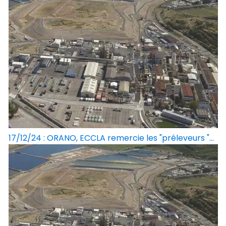
17/12/24 : ORANO, ECCLA remercie les "préleveurs "...