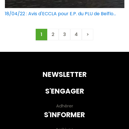
18/04/22 : Avis d'ECCLA pour E.P. du PLU de Belflo...
1
2
3
4
>
NEWSLETTER
S'ENGAGER
Adhérer
S'INFORMER