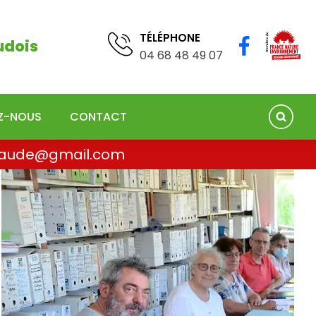
TÉLÉPHONE
04 68 41 75 78
TÉLÉPHONE
udois
04 68 48 49 07
EZ-NOUS
CONTACT
la.aude@gmail.com