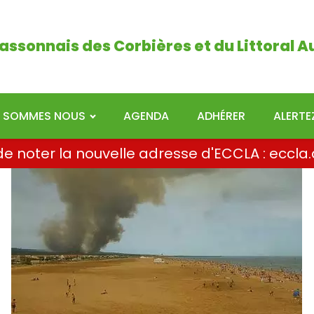
ais des Corbières et du Littoral Audois
assonnais des Corbières et du Littoral A
I SOMMES NOUS
AGENDA
ADHÉRER
ALERT
i de noter la nouvelle adresse d'ECCLA : ecc